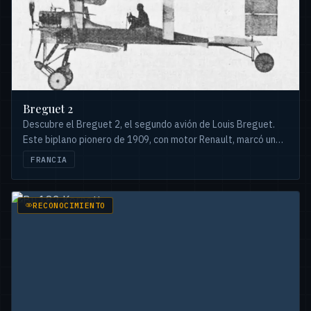
Breguet 2
Descubre el Breguet 2, el segundo avión de Louis Breguet.
Este biplano pionero de 1909, con motor Renault, marcó un
hito en la aviación temprana francesa.
FRANCIA
RECONOCIMIENTO