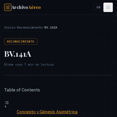
Archivo
Aéreo
EN
Inicio
/
Reconocimiento
/
BV.141A
RECONOCIMIENTO
BV.141A
Blohm voss
·
7
min de lectura
Table of Contents
Concepto y Génesis Asimétrica