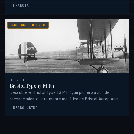
China y Venezuela. Una historia única.
FRANCIA
RECONOCIMIENTO
Bristol
Bristol Type 13 M.R.1
Descubre el Bristol Type 13 M.R.1, un pionero avión de
reconocimiento totalmente metálico de Bristol Aeroplane
Company. Conoce su diseño e impacto.
REINO UNIDO