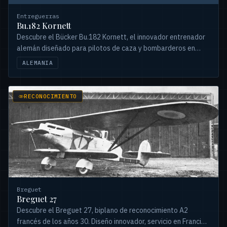
Entreguerras
Bu.182 Kornett
Descubre el Bücker Bu.182 Kornett, el innovador entrenador
alemán diseñado para pilotos de caza y bombarderos en
picado, rechazado por la Luftwaffe.
ALEMANIA
RECONOCIMIENTO
Breguet
Breguet 27
Descubre el Breguet 27, biplano de reconocimiento A2
francés de los años 30. Diseño innovador, servicio en Francia,