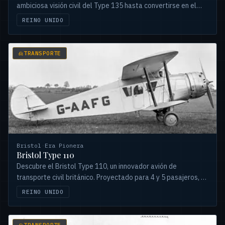
ambiciosa visión civil del Type 135 hasta convertirse en el
icónico bombardero de la Segunda Guerra Mundial.
REINO UNIDO
TRANSPORTE
Bristol
·
Era Pionera
Bristol Type 110
Descubre el Bristol Type 110, un innovador avión de
transporte civil británico. Proyectado para 4 y 5 pasajeros, su
desarrollo fue truncado por accidentes y prioridades
REINO UNIDO
militares.