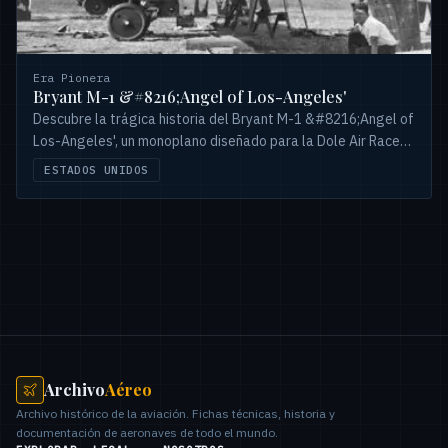
Era Pionera
Bryant M-1 &#8216;Angel of Los-Angeles'
Descubre la trágica historia del Bryant M-1 &#8216;Angel of
Los-Angeles', un monoplano diseñado para la Dole Air Race
de 1927, y el fatal accidente de su piloto, Arthur Rogers.
ESTADOS UNIDOS
Archivo
Aéreo
Archivo histórico de la aviación. Fichas técnicas, historia y
documentación de aeronaves de todo el mundo.