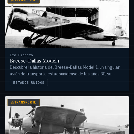
TRANSPORTE
Era Pionera
Breese-Dallas Model 1
Descubre la historia del Breese-Dallas Model 1, un singular
avión de transporte estadounidense de los años 30, su
versátil carrera y su trágico final.
ESTADOS UNIDOS
TRANSPORTE