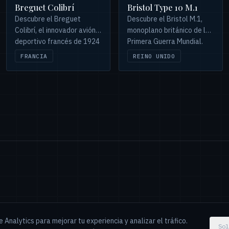
Breguet Colibrí
Bristol Type 10 M.1
Descubre el Breguet
Descubre el Bristol M.1,
Colibrí, el innovador avión
monoplano británico de la
deportivo francés de 1924
Primera Guerra Mundial.
con motor Sergant, y su
Innovador pero
FRANCIA
REINO UNIDO
participación en el
infravalorado, vio acción en
desafiante Grand Prix de la
frentes secundarios y
Moto-aviette de 1923.
rompió récords.
nalytics para mejorar tu experiencia y analizar el tráfico.
Sol