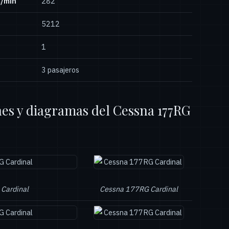
m/min
282
5212
1
3 pasajeros
es y diagramas del Cessna 177RG
Cardinal
Cessna 177RG Cardinal