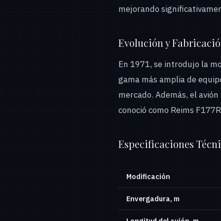
mejorando significativamen
Evolución y Fabricaci
En 1971, se introdujo la m
gama más amplia de equipo
mercado. Además, el avión 
conoció como Reims F177RG
Especificaciones Técn
Modificación
Envergadura, m
Longitud del avión, m