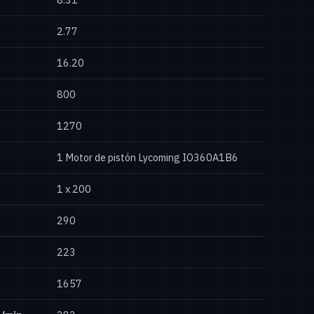
2.77
16.20
800
1270
1 Motor de pistón Lycoming IO360A1B6
1 x 200
290
223
1657