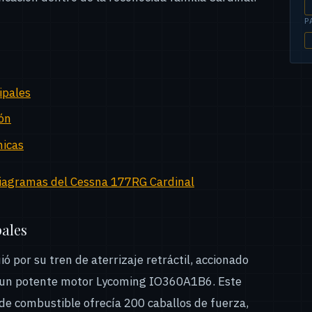
P
ipales
ión
nicas
diagramas del Cessna 177RG Cardinal
pales
ó por su tren de aterrizaje retráctil, accionado
y un potente motor Lycoming IO360A1B6. Este
 de combustible ofrecía 200 caballos de fuerza,