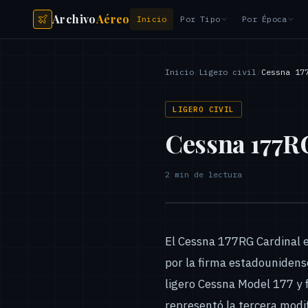
Archivo
Aéreo
Inicio
Por Tipo
Por Época
Inicio
/
Ligero civil
/
Cessna 17
LIGERO CIVIL
Cessna 177R
2
min de lectura
El Cessna 177RG Cardinal e
por la firma estadounidense
ligero Cessna Model 177 y 
representó la tercera modif