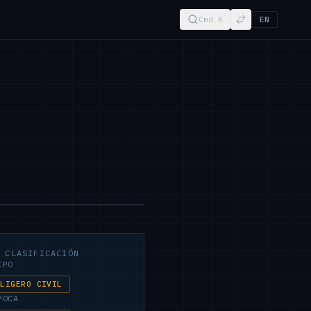
Cmd K
EN
◈
CLASIFICACIÓN
IPO
LIGERO CIVIL
POCA