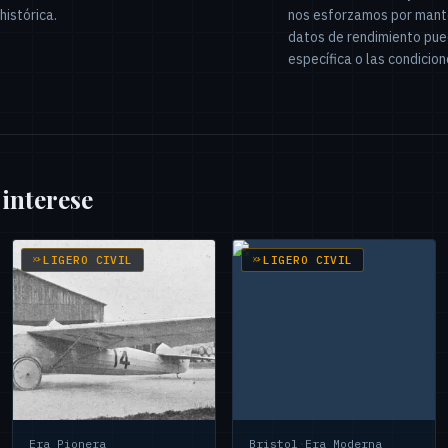
histórica.
nos esforzamos por mante
datos de rendimiento pued
específica o las condicio
 interese
LIGERO CIVIL
LIGERO CIVIL
Era Pionera
Bristol
·
Era Moderna