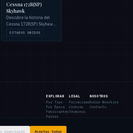
Cessna 172R(SP)
Skyhawk
Descubre la historia del
Cessna 172R(SP) Skyhawk:
su interrupción de
ESTADOS UNIDOS
producción, reactivación e
innovaciones como el
Garmin G1000. Un icono de
la aviación.
EXPLORAR
LEGAL
NOSOTROS
Por Tipo
Privacidad
Sobre Nosotros
Por Época
Cookies
Contacto
Fabricantes
Términos
Países
o esenciales
Aceptar todas