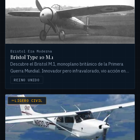
Bristol
·
Era Moderna
Bristol Type 10 M.1
Descubre el Bristol M.1, monoplano británico de la Primera
Guerra Mundial. Innovador pero infravalorado, vio acción en
frentes secundarios y rompió récords.
REINO UNIDO
LIGERO CIVIL