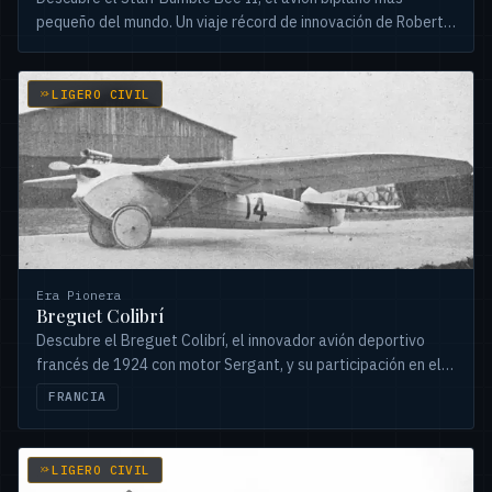
pequeño del mundo. Un viaje récord de innovación de Robert
Starr que culminó en un vuelo histórico y un aterrizaje
forzoso.
LIGERO CIVIL
Era Pionera
Breguet Colibrí
Descubre el Breguet Colibrí, el innovador avión deportivo
francés de 1924 con motor Sergant, y su participación en el
desafiante Grand Prix de la Moto-aviette de 1923.
FRANCIA
LIGERO CIVIL