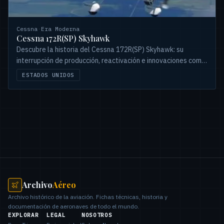
Cessna
·
Era Moderna
Cessna 172R(SP) Skyhawk
Descubre la historia del Cessna 172R(SP) Skyhawk: su
interrupción de producción, reactivación e innovaciones como
el Garmin G1000. Un icono de la aviación.
ESTADOS UNIDOS
Archivo
Aéreo
Archivo histórico de la aviación. Fichas técnicas, historia y
documentación de aeronaves de todo el mundo.
EXPLORAR
LEGAL
NOSOTROS