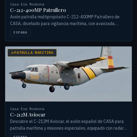
Casa
·
Era Moderna
C-212-400MP Patrullero
Avión patrulla multipropósito C-212-400MP Patrullero de
CASA, diseñado para vigilancia marítima, con avanzada
aviónica y armamento versátil.
ESPANA
PATRULLA MARITIMA
Casa
·
Era Moderna
C-212M Aviocar
Descubre el C-212M Aviocar, el avión español de CASA para
patrulla marítima y misiones especiales, equipado con radar,
sonar y detección de anomalías.